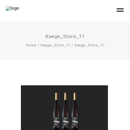
hallo!
Kaege_Store_11
Home
Kaege_Store_11
Kaege_Store_11
Büro
Projekte
Ihr Design