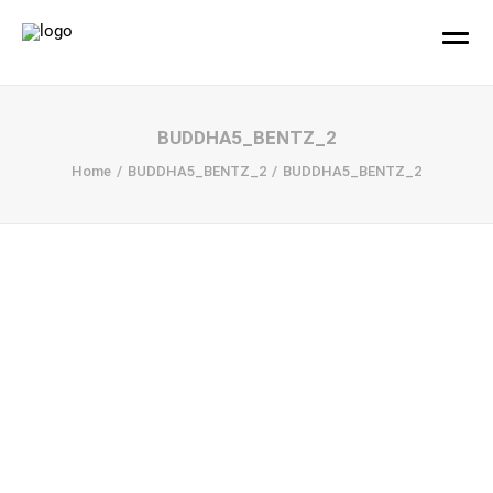
hallo!
BUDDHA5_BENTZ_2
Home
BUDDHA5_BENTZ_2
BUDDHA5_BENTZ_2
Büro
Projekte
Ihr Design