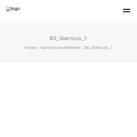
hallo!
B5_Giarrizzo_1
Home
Giarrizzo Architekten
B5_Giarrizzo_1
Büro
Projekte
Ihr Design