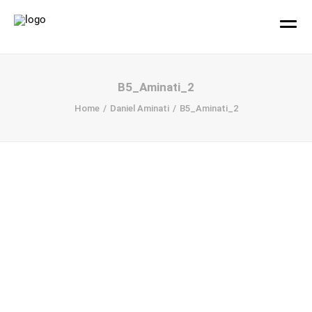
hallo!
B5_Aminati_2
Home
Daniel Aminati
B5_Aminati_2
Büro
Projekte
Ihr Design