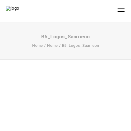
hallo!
B5_Logos_Saarneon
Home
Home
B5_Logos_Saarneon
Büro
Projekte
Ihr Design