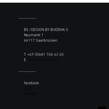
B5 /DESIGN BY BUDDHA 5
Neumarkt 1
66117 Saarbrücken
T. +49 (0)681 760 42 65
E.
info@buddha5.de
facebook
xing
linkedIn