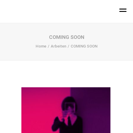
hallo!
COMING SOON
Home
Arbeiten
COMING SOON
Büro
Projekte
Ihr Design