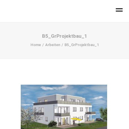
hallo!
B5_GrProjektbau_1
Home
Arbeiten
B5_GrProjektbau_1
Büro
Projekte
Ihr Design