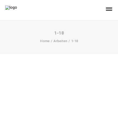
hallo!
1-18
Home
Arbeiten
1-18
Büro
Projekte
Ihr Design